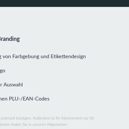
Branding
ng von Farbgebung und Etikettendesign
ogo
ur Auswahl
enen PLU-/EAN-Codes
 jederzeit kündigen. Außerdem ist Ihr Abonnement nur für
ationen finden Sie in unseren Allgemeinen