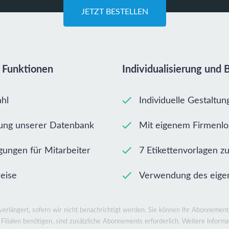
JETZT BESTELLEN
 Funktionen
Individualisierung und 
hl
Individuelle Gestaltu
rung unserer Datenbank
Mit eigenem Firmenl
gungen für Mitarbeiter
7 Etikettenvorlagen z
eise
Verwendung des eig
rlängert, sofern wir nicht benachrichtigt werden. Sie können Ihr Abonnement
Filialen benötigen, sind zusätzliche Abonnements erforderlich. Weitere Inform