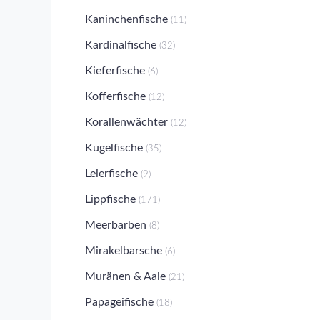
Kaninchenfische
(11)
Kardinalfische
(32)
Kieferfische
(6)
Kofferfische
(12)
Korallenwächter
(12)
Kugelfische
(35)
Leierfische
(9)
Lippfische
(171)
Meerbarben
(8)
Mirakelbarsche
(6)
Muränen & Aale
(21)
Papageifische
(18)