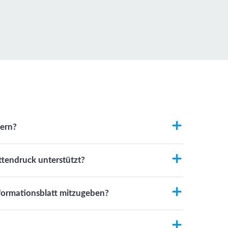
dern?
ttendruck unterstützt?
nformationsblatt mitzugeben?