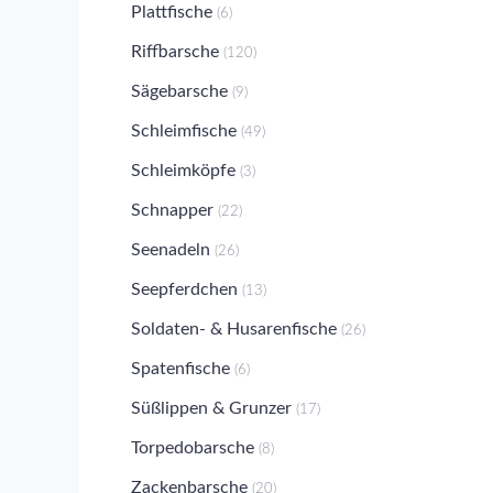
Plattfische
(6)
Riffbarsche
(120)
Sägebarsche
(9)
Schleimfische
(49)
Schleimköpfe
(3)
Schnapper
(22)
Seenadeln
(26)
Seepferdchen
(13)
Soldaten- & Husarenfische
(26)
Spatenfische
(6)
Süßlippen & Grunzer
(17)
Torpedobarsche
(8)
Zackenbarsche
(20)