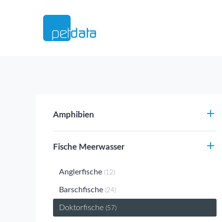
Amphibien
Fische Meerwasser
Anglerfische
(12)
Barschfische
(24)
Doktorfische
(57)