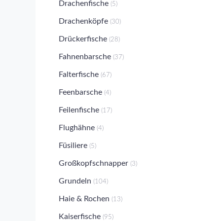
Drachenfische
(5)
Drachenköpfe
(30)
Drückerfische
(28)
Fahnenbarsche
(37)
Falterfische
(67)
Feenbarsche
(4)
Feilenfische
(17)
Flughähne
(4)
Füsiliere
(5)
Großkopfschnapper
(3)
Grundeln
(104)
Haie & Rochen
(13)
Kaiserfische
(95)